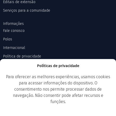
Editais de extensão
Serviços para a comunidade
Informações
Fale conosco
Polos
Internacional
Política de privacidade
Políticas de privacidade
Explore
Notícias
Para oferecer as melhores experiências, usamos cookies
para acessar informações do dispositivo. O
Eventos
consentimento nos permite processar dados de
Blog
navegação. Não consentir pode afetar recursos e
funções.