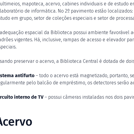
ultimeios, mapoteca, acervo, cabines individuais e de estudo em
 laboratório de informática. No 2º pavimento estão localizados: 
studo em grupo, setor de coleções especiais e setor de process
 adequação espacial da Biblioteca possui ambiente favorável a
adrões vigentes. Há, inclusive, rampas de acesso e elevador pa
peciais.
isando preservar o acervo, a Biblioteca Central é dotada de doi
istema antifurto
– todo o acervo está magnetizado, portanto, 
egularmente pelo balcão de empréstimo, os detectores serão aci
ircuito interno de TV
– possui câmeras instaladas nos dois pavi
Acervo