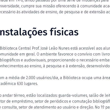
riada em 1976, tendo passado por uma série de mudanças para
niversidade, cumpre sua missão oferecendo à comunidade acadê
ecessário às atividades de ensino, de pesquisa e de extensão a
Instalações físicas
 Biblioteca Central Prof. José Leão Nunes está acessível aos alu
omunidade em geral. O ambiente favorece o convívio com livros
ibliográficos e audiovisuais, proporcionando o necessário e
onhecimentos ao ensino, à pesquisa e à extensão, desenvolvido
om a média de 2.000 usuários/dia, a Biblioteca ocupa uma áre
cadêmica 630 lugares.
o andar térreo, estão localizados: guarda-volumes, salão de lei
etor de empréstimo, setor de periódicos e comutação bibliográfi
e consulta, setor de atendimento ao usuário e direção. No 1º pa