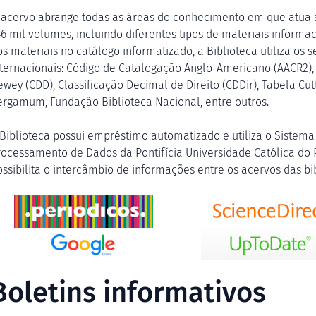
 acervo abrange todas as áreas do conhecimento em que atua a
46 mil volumes, incluindo diferentes tipos de materiais informac
os materiais no catálogo informatizado, a Biblioteca utiliza os 
nternacionais: Código de Catalogação Anglo-Americano (AACR2),
ewey (CDD), Classificação Decimal de Direito (CDDir), Tabela Cu
ergamum, Fundação Biblioteca Nacional, entre outros.
 Biblioteca possui empréstimo automatizado e utiliza o Sistem
rocessamento de Dados da Pontifícia Universidade Católica do
ossibilita o intercâmbio de informações entre os acervos das bi
Boletins informativos