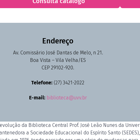
Consulta catálogo
Endereço
Av. Comissário José Dantas de Melo, n 21.
Boa Vista – Vila Velha/ES
CEP 29102-920.
Telefone:
(27) 3421-2022
E-mail:
biblioteca@uvv.br
 evolução da Biblioteca Central Prof. José Leão Nunes da Unive
antenedora a Sociedade Educacional do Espírito Santo (SEDES), f