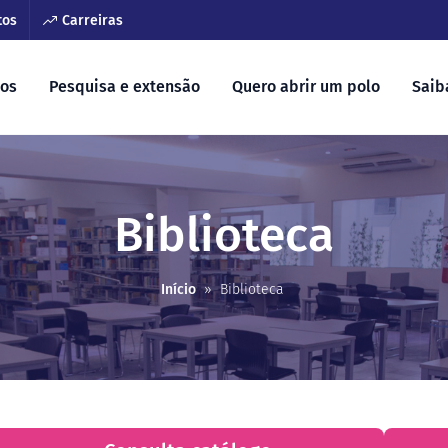
tos
Carreiras
sos
Pesquisa e extensão
Quero abrir um polo
Saib
Biblioteca
Início
»
Biblioteca