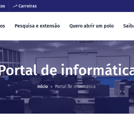
tos
Carreiras
sos
Pesquisa e extensão
Quero abrir um polo
Saib
Portal de informátic
Início
»
Portal de informática