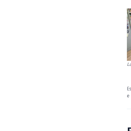
L
E
e 