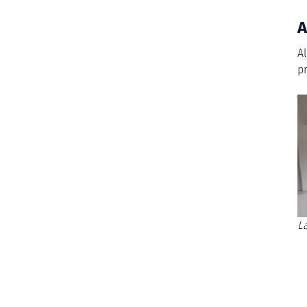
A
A
pr
L