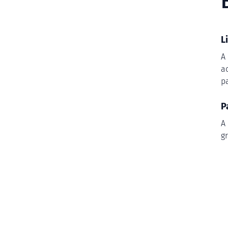
L
A
a
p
P
A
g