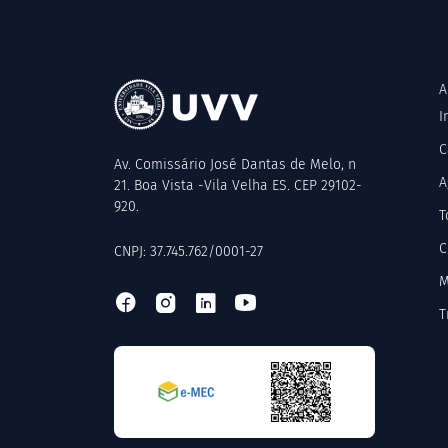
A
I
C
Av. Comissário José Dantas de Melo, n
A
21. Boa Vista -Vila Velha ES. CEP 29102-
920.
T
C
CNPJ: 37.745.762/0001-27
M
T