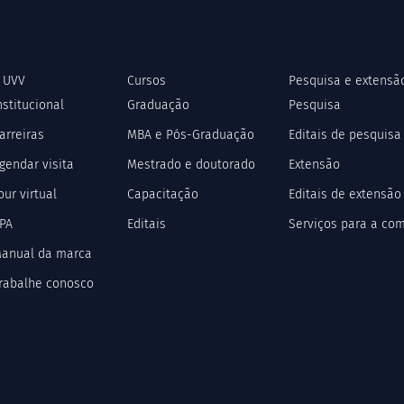
 UVV
Cursos
Pesquisa e extensã
nstitucional
Graduação
Pesquisa
arreiras
MBA e Pós-Graduação
Editais de pesquisa
gendar visita
Mestrado e doutorado
Extensão
our virtual
Capacitação
Editais de extensão
PA
Editais
Serviços para a co
anual da marca
rabalhe conosco