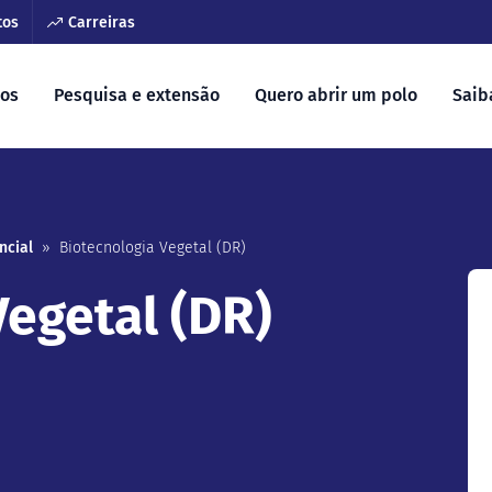
tos
Carreiras
sos
Pesquisa e extensão
Quero abrir um polo
Saib
ncial
»
Biotecnologia Vegetal (DR)
Vegetal (DR)