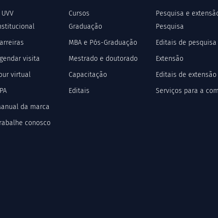
 UVV
Cursos
Pesquisa e extensã
nstitucional
Graduação
Pesquisa
arreiras
MBA e Pós-Graduação
Editais de pesquisa
gendar visita
Mestrado e doutorado
Extensão
our virtual
Capacitação
Editais de extensão
PA
Editais
Serviços para a co
anual da marca
rabalhe conosco