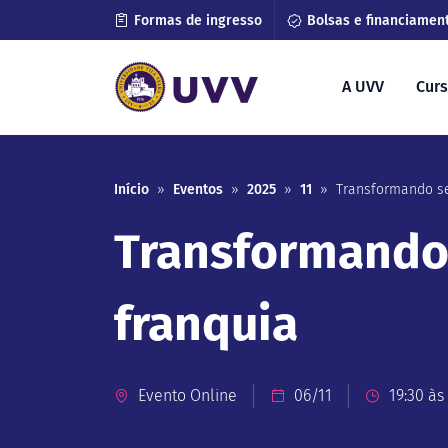
Formas de ingresso
Bolsas e financiamen
A UVV
Cur
Início
»
Eventos
»
2025
»
11
»
Transformando s
Transformando
franquia
Evento Online
06/11
19:30 às