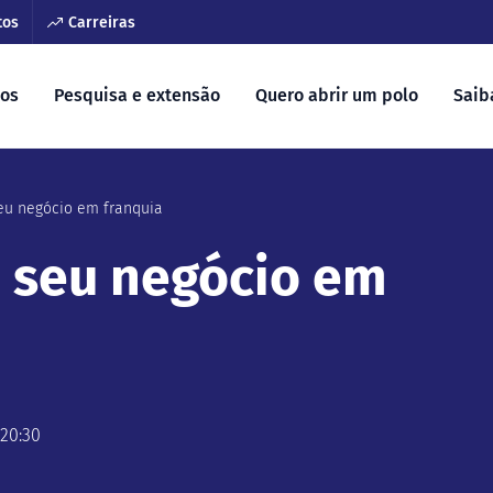
tos
Carreiras
sos
Pesquisa e extensão
Quero abrir um polo
Saib
eu negócio em franquia
 seu negócio em
 20:30