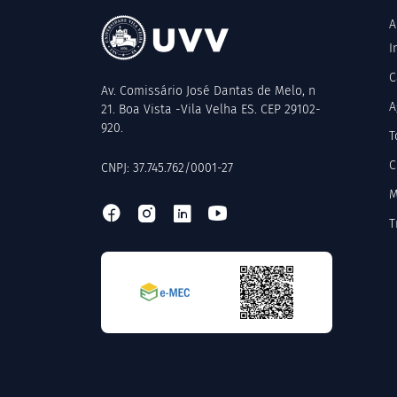
A
I
C
Av. Comissário José Dantas de Melo, n
A
21. Boa Vista -Vila Velha ES. CEP 29102-
920.
T
C
CNPJ: 37.745.762/0001-27
M
T