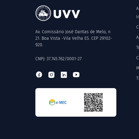
A
I
C
Av. Comissário José Dantas de Melo, n
A
21. Boa Vista -Vila Velha ES. CEP 29102-
920.
T
C
CNPJ: 37.745.762/0001-27
M
T