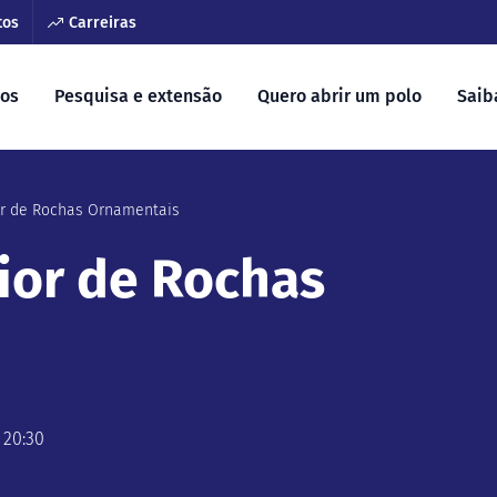
tos
Carreiras
sos
Pesquisa e extensão
Quero abrir um polo
Saib
or de Rochas Ornamentais
ior de Rochas
 20:30