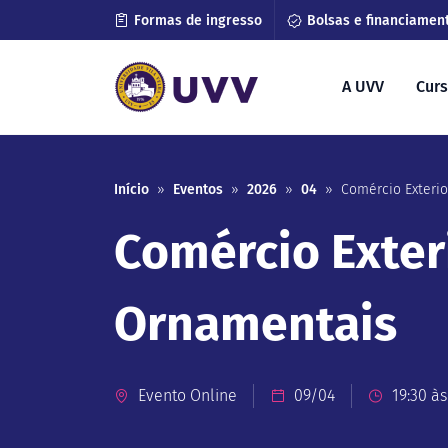
Formas de ingresso
Bolsas e financiamen
A UVV
Cur
Início
»
Eventos
»
2026
»
04
»
Comércio Exteri
Comércio Exter
Ornamentais
Evento Online
09/04
19:30 às