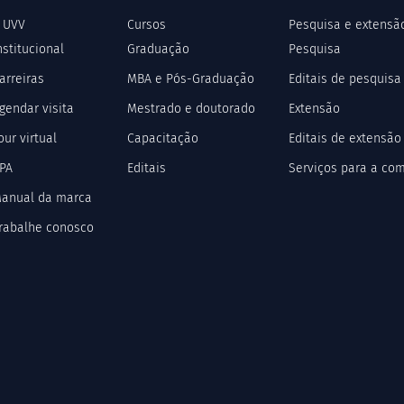
 UVV
Cursos
Pesquisa e extensã
nstitucional
Graduação
Pesquisa
arreiras
MBA e Pós-Graduação
Editais de pesquisa
gendar visita
Mestrado e doutorado
Extensão
our virtual
Capacitação
Editais de extensão
PA
Editais
Serviços para a co
anual da marca
rabalhe conosco