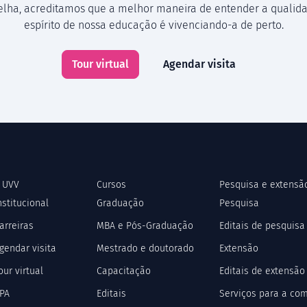
Velha, acreditamos que a melhor maneira de entender a qualida
espírito de nossa educação é vivenciando-a de perto.
Tour virtual
Agendar visita
 UVV
Cursos
Pesquisa e extensã
nstitucional
Graduação
Pesquisa
arreiras
MBA e Pós-Graduação
Editais de pesquisa
gendar visita
Mestrado e doutorado
Extensão
our virtual
Capacitação
Editais de extensão
PA
Editais
Serviços para a co