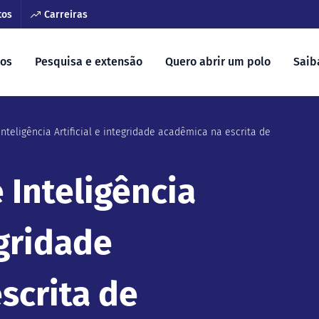
tos
Carreiras
sos
Pesquisa e extensão
Quero abrir um polo
Saib
nteligência Artificial e integridade acadêmica na escrita de
 Inteligência
egridade
scrita de