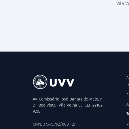
Vila 
A
I
C
Av. Comissário José Dantas de Melo, n
A
21. Boa Vista -Vila Velha ES. CEP 29102-
920.
T
C
CNPJ: 37.745.762/0001-27