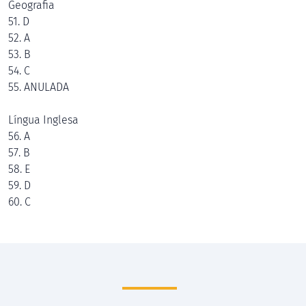
Geografia
51. D
52. A
53. B
54. C
55. ANULADA
Língua Inglesa
56. A
57. B
58. E
59. D
60. C