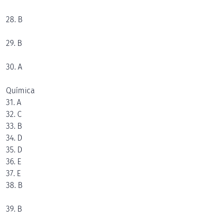
28. B
29. B
30. A
Química
31. A
32. C
33. B
34. D
35. D
36. E
37. E
38. B
39. B