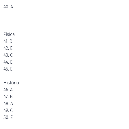
40. A
Física
41. D
42. E
43. C
44. E
45. E
História
46. A
47. B
48. A
49. C
50. E