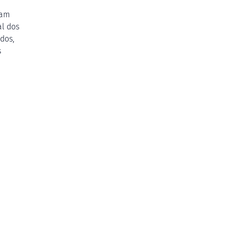
iam
al dos
dos,
s