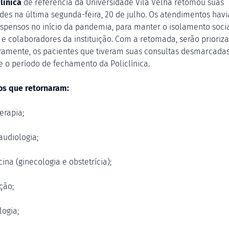
línica
de referência da Universidade Vila Velha retomou suas
ades na última segunda-feira, 20 de julho. Os atendimentos hav
uspensos no início da pandemia, para manter o isolamento soci
 e colaboradores da instituição. Com a retomada, serão prioriza
ramente, os pacientes que tiveram suas consultas desmarcada
e o período de fechamento da Policlínica.
os que retornaram:
terapia;
audiologia;
ina (ginecologia e obstetrícia);
ção;
logia;