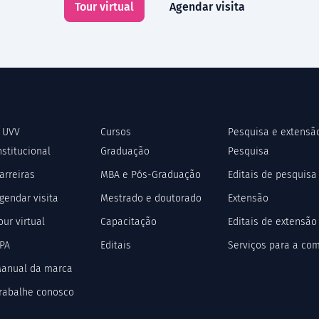
Tour virtual
Agendar visita
 UVV
Cursos
Pesquisa e extensã
nstitucional
Graduação
Pesquisa
arreiras
MBA e Pós-Graduação
Editais de pesquisa
gendar visita
Mestrado e doutorado
Extensão
our virtual
Capacitação
Editais de extensão
PA
Editais
Serviços para a co
anual da marca
rabalhe conosco