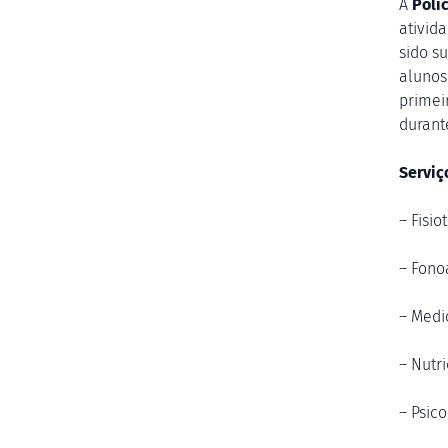
A
Polic
ativid
sido s
alunos
primei
durant
Serviç
– Fisio
– Fono
– Medic
– Nutri
– Psico