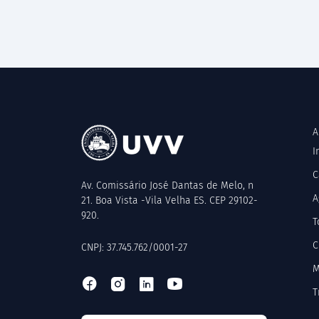
A
I
C
Av. Comissário José Dantas de Melo, n
A
21. Boa Vista -Vila Velha ES. CEP 29102-
920.
T
C
CNPJ: 37.745.762/0001-27
M
T