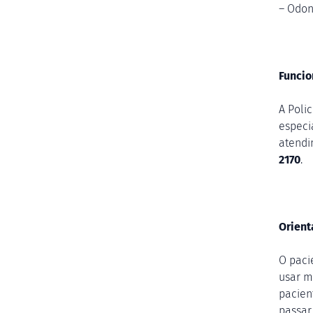
– Odon
Funci
A Poli
especia
atendi
2170
.
Orient
O paci
usar m
pacien
passar