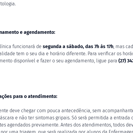
tologia.
onamento e agendamento:
clínica funcionará de
segunda a sábado, das 7h às 17h
, mas ca
lidade tem o seu dia e horário diferente. Para verificar os horá
mento disponível e fazer o seu agendamento, ligue para
(27) 34
ações para o atendimento:
ente deve chegar com pouca antecedência, sem acompanhante
áscara e não ter sintomas gripais. Só será permitida a entrada 
tes agendados previamente. Antes dos atendimentos, todos d
 por uma triagem, que será realizada por alunos da Enfermage