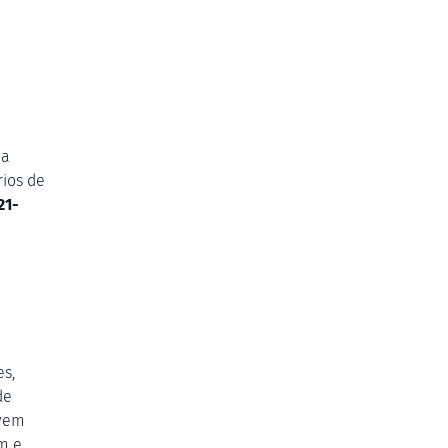
da
rios de
21-
s,
de
evem
m e