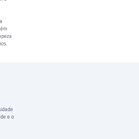
 a
mbém
impeza
ios.
sidade
de e o