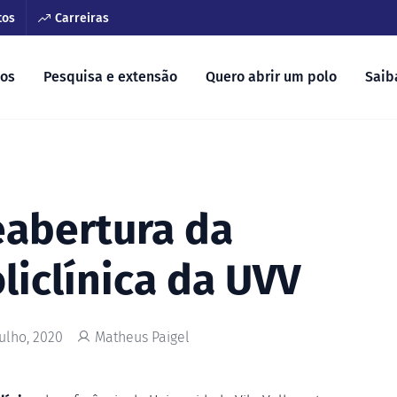
tos
Carreiras
sos
Pesquisa e extensão
Quero abrir um polo
Saib
abertura da
liclínica da UVV
Julho, 2020
Matheus Paigel