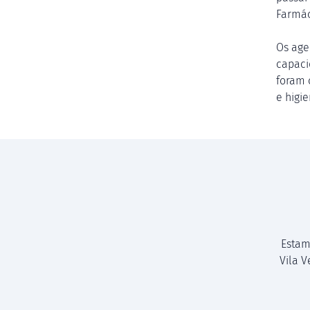
Farmác
Os age
capaci
foram 
e higi
Estam
Vila 