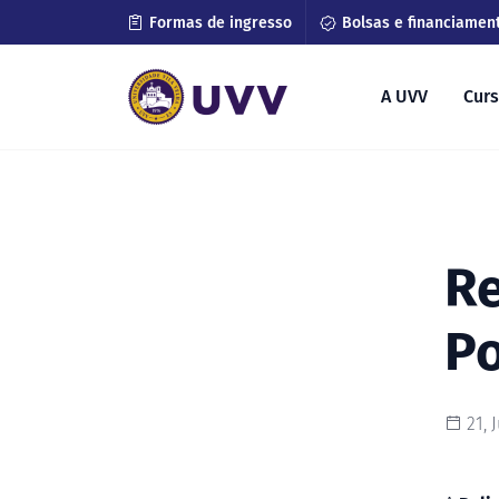
Formas de ingresso
Bolsas e financiamen
A UVV
Cur
Re
Po
21, 