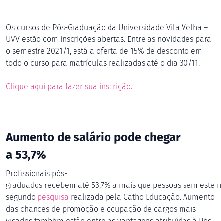
Os cursos de Pós-Graduação da Universidade Vila Velha –
UVV estão com inscrições abertas. Entre as novidades para
o semestre 2021/1, est
á a oferta de 15% de desconto em
todo o curso para matrículas realizadas até o dia 30/11.
Clique aqui para fazer sua inscrição.
Aumento de salário pode chegar
a
53,7
%
Profissionais
pós-
graduados
r
e
c
e
b
e
m
a
t
é
53,7
%
a
m
a
i
s
q
u
e
p
e
s
s
o
a
s
s
e
m
e
s
t
e
n
segundo
pesquisa
r
e
a
l
i
z
a
d
a
p
e
l
a
C
a
t
h
o
E
d
u
c
a
ç
ã
o
.
A
umento
das chances de promoção e ocupação de cargos mais
visados também estão entre as vantagens atribuídas à Pós-