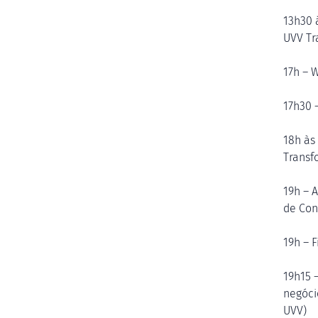
13h30 
UVV Tr
17h – 
17h30 
18h às
Transf
19h – 
de Co
19h – F
19h15 
negóci
UVV)