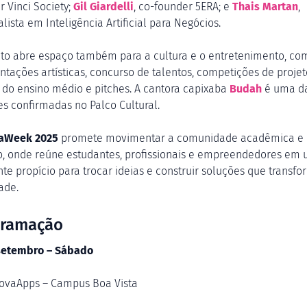
r Vinci Society;
Gil Giardelli
, co-founder 5ERA; e
Thais Martan
,
lista em Inteligência Artificial para Negócios.
to abre espaço também para a cultura e o entretenimento, co
ntações artísticas, concurso de talentos, competições de projet
 do ensino médio e pitches. A cantora capixaba
Budah
é uma d
es confirmadas no Palco Cultural.
aWeek 2025
promete movimentar a comunidade acadêmica e 
o, onde reúne estudantes, profissionais e empreendedores em
te propício para trocar ideias e construir soluções que transf
ade.
gramação
setembro – Sábado
novaApps – Campus Boa Vista