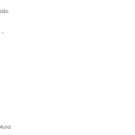
stão
 –
Muniz