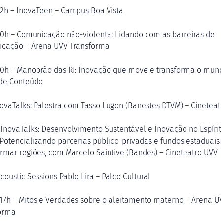
12h – InovaTeen – Campus Boa Vista
10h – Comunicação não-violenta: Lidando com as barreiras de
cação – Arena UVV Transforma
10h – Manobrão das RI: Inovação que move e transforma o mun
de Conteúdo
novaTalks: Palestra com Tasso Lugon (Banestes DTVM) – Cinetea
 InovaTalks: Desenvolvimento Sustentável e Inovação no Espíri
 Potencializando parcerias público-privadas e fundos estaduais
ormar regiões, com Marcelo Saintive (Bandes) – Cineteatro UVV
coustic Sessions Pablo Lira – Palco Cultural
 17h – Mitos e Verdades sobre o aleitamento materno – Arena U
orma