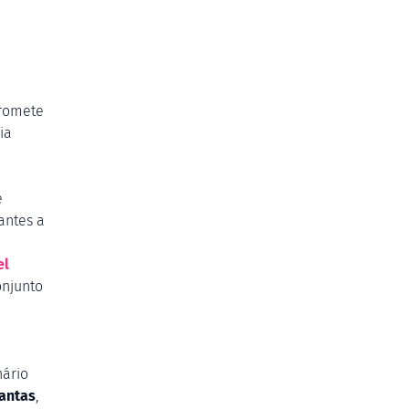
promete
ia
e
antes a
el
onjunto
nário
antas
,