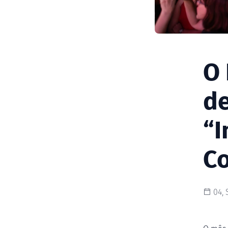
O 
de
“I
Co
04, 