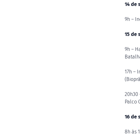
14 de 
9h – I
15 de 
9h – H
Batalh
17h – 
(Bioprá
20h30 
Palco 
16 de 
8h às 