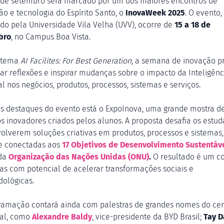
de setembro será marcado por um dos maiores encontros de
ão e tecnologia do Espírito Santo, o
InovaWeek 2025
. O evento,
ado pela Universidade Vila Velha (UVV), ocorre de
15 a 18 de
bro
, no Campus Boa Vista.
 tema
AI Facilites: For Best Generation
, a semana de inovação 
ar reflexões e inspirar mudanças sobre o impacto da Inteligênc
ial nos negócios, produtos, processos, sistemas e serviços.
os destaques do evento está o ExpoInova, uma grande mostra d
os inovadores criados pelos alunos. A proposta desafia os estud
olverem soluções criativas em produtos, processos e sistemas,
e conectadas aos
17 Objetivos de Desenvolvimento Sustentáv
da
Organização das Nações Unidas (ONU)
.
O resultado é um c
ias com potencial de acelerar transformações sociais e
ológicas.
ramação contará ainda com palestras de grandes nomes do ce
al, como
Alexandre Baldy
, vice-presidente da BYD Brasil;
Tay D