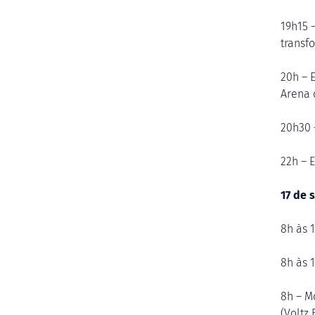
19h15 –
transf
20h – 
Arena 
20h30 
22h – 
17 de 
8h às 
8h às 
8h – M
(Voltz