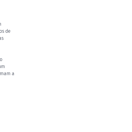
m
os de
as
o
 um
ormam a