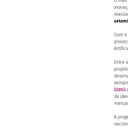
O mês 
inovaç
realiz
setem
Com o
provoc
Artific
Entre 
projet
desenv
sempr
(ODS)
de ide
mercad
A prog
nacion