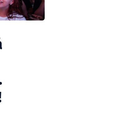
á
.
!