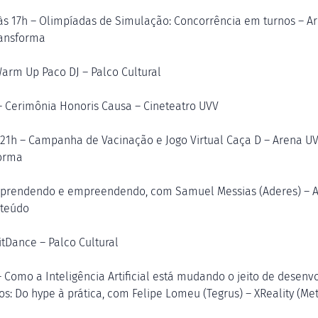
às 17h – Olimpíadas de Simulação: Concorrência em turnos – A
ansforma
Warm Up Paco DJ – Palco Cultural
– Cerimônia Honoris Causa – Cineteatro UVV
 21h – Campanha de Vacinação e Jogo Virtual Caça D – Arena U
orma
Aprendendo e empreendendo, com Samuel Messias (Aderes) – 
nteúdo
itDance – Palco Cultural
– Como a Inteligência Artificial está mudando o jeito de desenv
os: Do hype à prática, com Felipe Lomeu (Tegrus) – XReality (Me