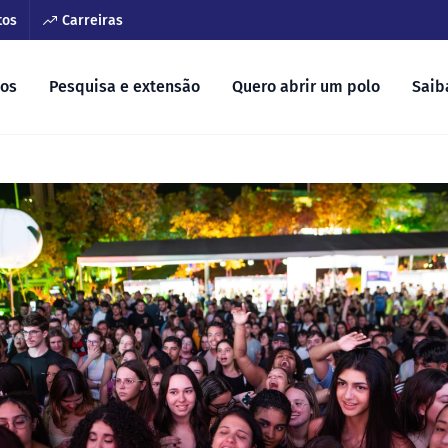
tos
Carreiras
sos
Pesquisa e extensão
Quero abrir um polo
Saib