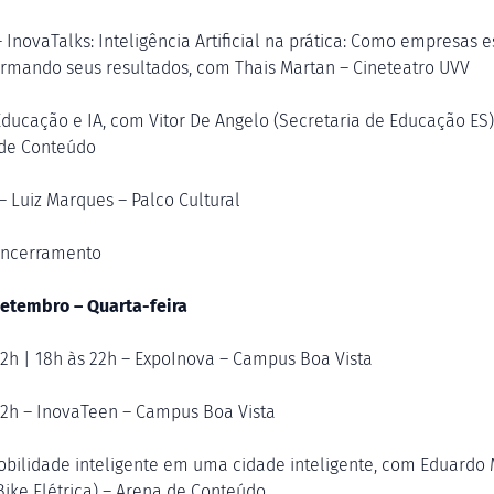
 InovaTalks: Inteligência Artificial na prática: Como empresas e
ormando seus resultados, com Thais Martan – Cineteatro UVV
Educação e IA, com Vitor De Angelo (Secretaria de Educação ES)
de Conteúdo
– Luiz Marques – Palco Cultural
Encerramento
setembro – Quarta-feira
12h | 18h às 22h – ExpoInova – Campus Boa Vista
12h – InovaTeen – Campus Boa Vista
obilidade inteligente em uma cidade inteligente, com Eduardo 
 Bike Elétrica) – Arena de Conteúdo