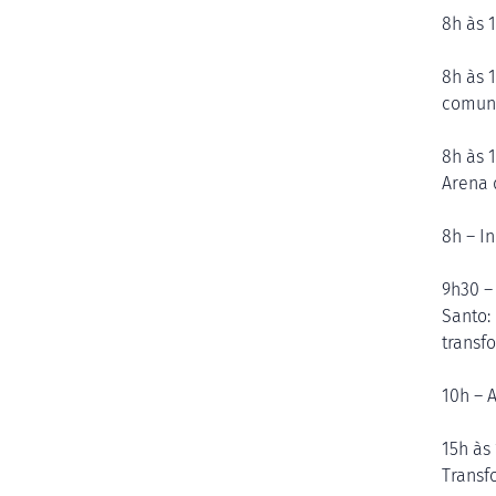
8h às 
8h às 
comuni
8h às 
Arena 
8h – I
9h30 –
Santo:
transf
10h – A
15h às
Transf