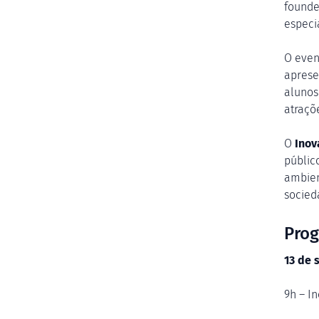
founde
especia
O even
aprese
alunos
atraçõ
O
Inov
públic
ambien
socied
Pro
13 de 
9h – I