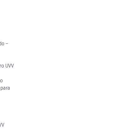
do –
tro UVV
to
 para
VV