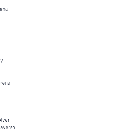
rena
VV
Arena
olver
taverso