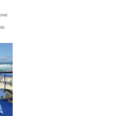
onal.
 do