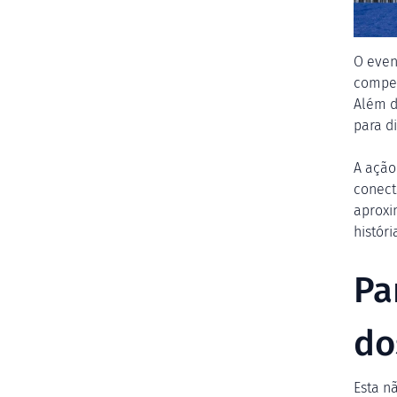
O even
compet
Além d
para d
A ação
conect
aproxi
históri
Pa
do
Esta n