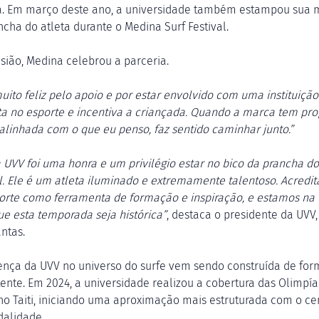
. Em março deste ano, a universidade também estampou sua 
ncha do atleta durante o Medina Surf Festival.
sião, Medina celebrou a parceria.
muito feliz pelo apoio e por estar envolvido com uma instituiçã
ta no esporte e incentiva a criançada. Quando a marca tem pro
 alinhada com o que eu penso, faz sentido caminhar junto.”
a UVV foi uma honra e um privilégio estar no bico da prancha do
l. Ele é um atleta iluminado e extremamente talentoso. Acredi
orte como ferramenta de formação e inspiração, e estamos na 
ue esta temporada seja histórica”
, destaca o presidente da UVV,
ntas.
ença da UVV no universo do surfe vem sendo construída de for
tente. Em 2024, a universidade realizou a cobertura das Olimpí
 no Taiti, iniciando uma aproximação mais estruturada com o ce
alidade.