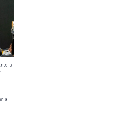
nte, a
e
om a