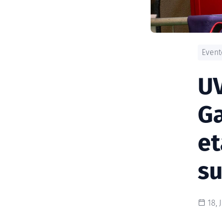
Event
UV
Ga
et
s
18, 