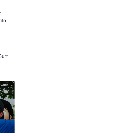
o
ito
Surf