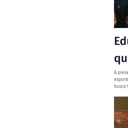
Ed
qu
A pres
esport
busca 