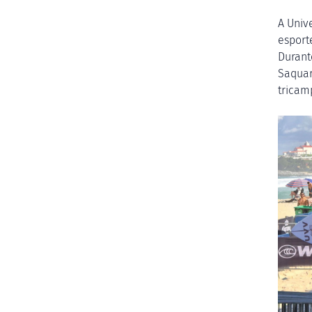
A Univ
esport
Durant
Saquar
tricam