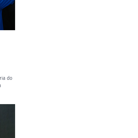
ria do
m