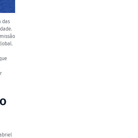
a das
idade.
smissão
lobal.
 que
r
go
abriel