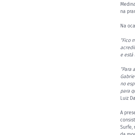
Medina
na pra
Na oca
“Fico 
acredi
e está
“Para 
Gabrie
no esp
para q
Luiz Da
A pres
consis
Surfe,
da mod