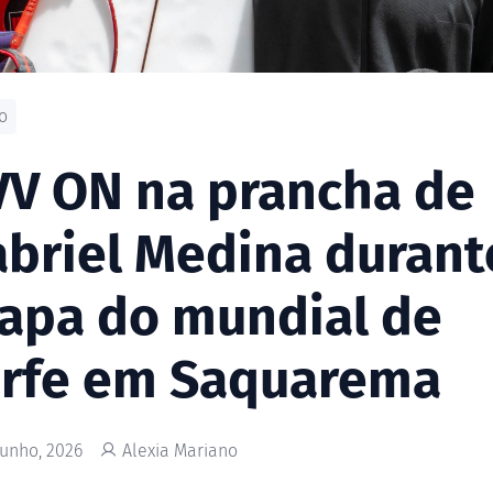
o
V ON na prancha de
briel Medina durant
apa do mundial de
urfe em Saquarema
Junho, 2026
Alexia Mariano