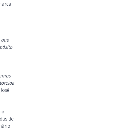
marca
o que
pósito
tamos
torcida
 José
ma
adas de
nário