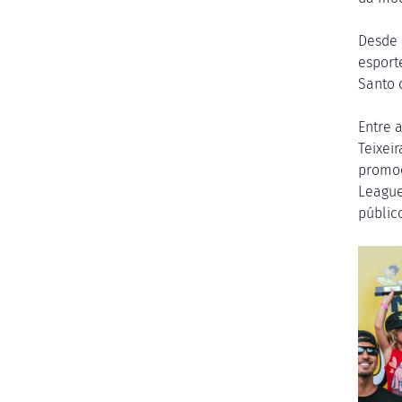
Desde 
esport
Santo 
Entre a
Teixei
promoç
League
públic