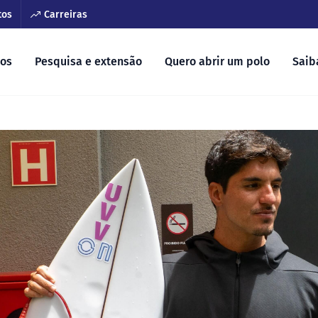
tos
Carreiras
sos
Pesquisa e extensão
Quero abrir um polo
Saib