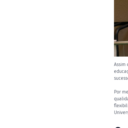
Assim 
educaç
sucess
Por me
qualid
flexib
Univer