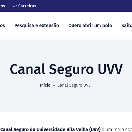
tos
Carreiras
sos
Pesquisa e extensão
Quero abrir um polo
Saib
Canal Seguro UVV
Início
»
Canal Seguro UVV
O
Canal Seguro da Universidade Vila Velha (UVV)
é um meio conf