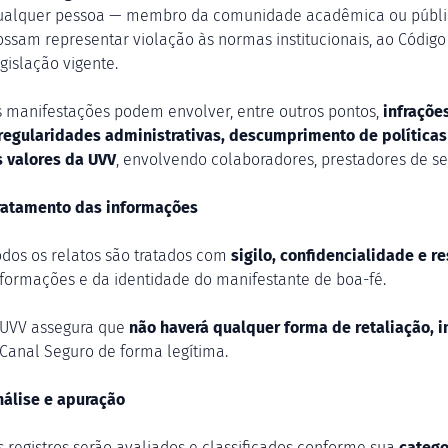
ualquer pessoa — membro da comunidade acadêmica ou público
ossam representar violação às normas institucionais, ao Códig
gislação vigente.
s manifestações podem envolver, entre outros pontos,
infraçõe
rregularidades administrativas, descumprimento de políticas
s valores da UVV
, envolvendo colaboradores, prestadores de se
ratamento das informações
odos os relatos são tratados com
sigilo, confidencialidade e 
nformações e da identidade do manifestante de boa-fé.
 UVV assegura que
não haverá qualquer forma de retaliação, i
 Canal Seguro de forma legítima.
nálise e apuração
s registros serão avaliados e classificados conforme sua
catego