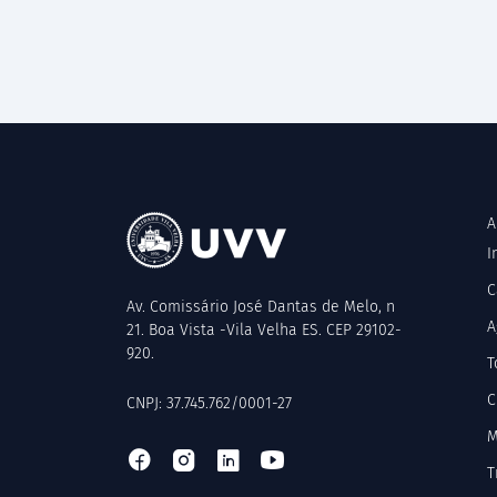
A
I
C
Av. Comissário José Dantas de Melo, n
A
21. Boa Vista -Vila Velha ES. CEP 29102-
920.
T
C
CNPJ: 37.745.762/0001-27
M
T