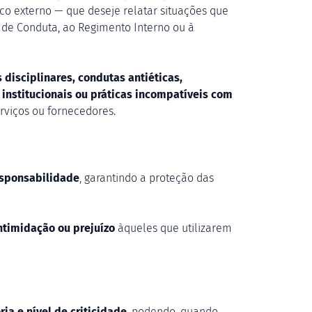
 externo — que deseje relatar situações que
o de Conduta, ao Regimento Interno ou à
s disciplinares, condutas antiéticas,
 institucionais ou práticas incompatíveis com
rviços ou fornecedores.
responsabilidade
, garantindo a proteção das
ntimidação ou prejuízo
àqueles que utilizarem
ria e nível de criticidade
, podendo, quando