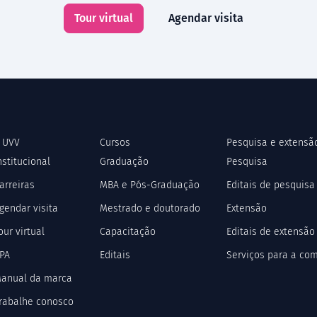
Tour virtual
Agendar visita
 UVV
Cursos
Pesquisa e extensã
nstitucional
Graduação
Pesquisa
arreiras
MBA e Pós-Graduação
Editais de pesquisa
gendar visita
Mestrado e doutorado
Extensão
our virtual
Capacitação
Editais de extensão
PA
Editais
Serviços para a co
anual da marca
rabalhe conosco