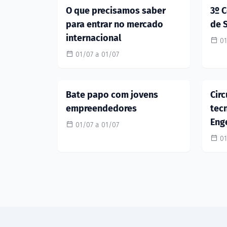
O que precisamos saber
3º 
para entrar no mercado
de 
internacional
01
01/07 a 01/07
Bate papo com jovens
Cir
empreendedores
tec
Eng
01/07 a 01/07
01