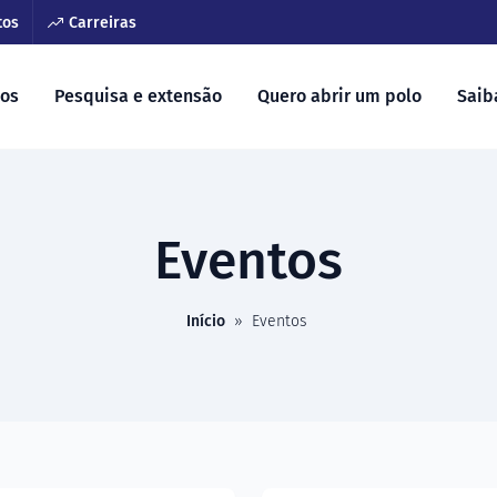
tos
Carreiras
sos
Pesquisa e extensão
Quero abrir um polo
Saib
Eventos
Início
»
Eventos