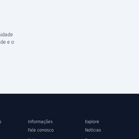
sidade
de e o
o
Informações
Explore
Fale conosco
Notícias