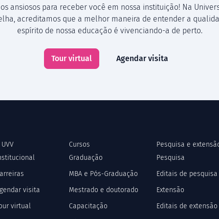
os ansiosos para receber você em nossa instituição! Na Univer
Velha, acreditamos que a melhor maneira de entender a qualida
espírito de nossa educação é vivenciando-a de perto.
Tour virtual
Agendar visita
 UVV
Cursos
Pesquisa e extensã
nstitucional
Graduação
Pesquisa
arreiras
MBA e Pós-Graduação
Editais de pesquisa
gendar visita
Mestrado e doutorado
Extensão
our virtual
Capacitação
Editais de extensão