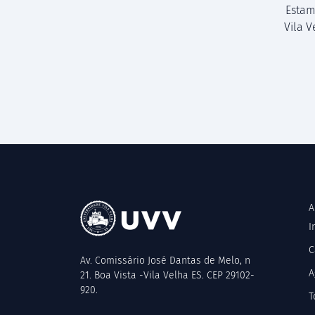
Estam
Vila 
A
I
C
Av. Comissário José Dantas de Melo, n
A
21. Boa Vista -Vila Velha ES. CEP 29102-
920.
T