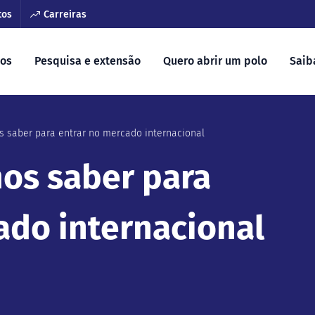
tos
Carreiras
sos
Pesquisa e extensão
Quero abrir um polo
Saib
 saber para entrar no mercado internacional
os saber para
ado internacional