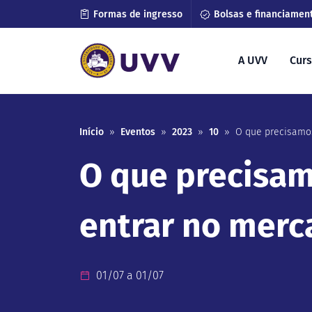
Formas de ingresso
Bolsas e financiamen
A UVV
Cur
Início
»
Eventos
»
2023
»
10
»
O que precisamos
O que precisam
entrar no merc
01/07 a 01/07