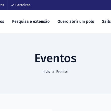
tos
Carreiras
sos
Pesquisa e extensão
Quero abrir um polo
Saib
Eventos
Início
»
Eventos