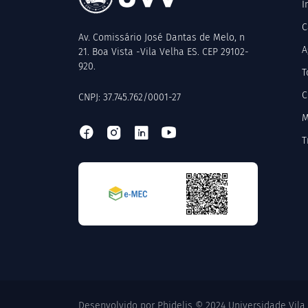
I
C
Av. Comissário José Dantas de Melo, n
A
21. Boa Vista -Vila Velha ES. CEP 29102-
920.
T
C
CNPJ: 37.745.762/0001-27
M
T
Desenvolvido por Phidelis © 2024 Universidade Vila