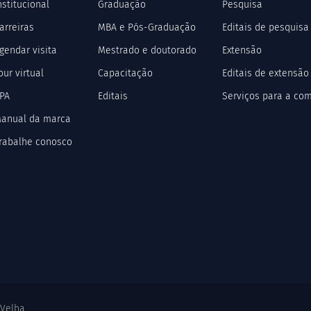
nstitucional
Graduação
Pesquisa
arreiras
MBA e Pós-Graduação
Editais de pesquisa
gendar visita
Mestrado e doutorado
Extensão
our virtual
Capacitação
Editais de extensão
PA
Editais
Serviços para a co
anual da marca
rabalhe conosco
 Velha