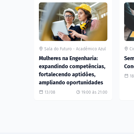
Sala do Futuro - Acadêmico Azul
Ci
Mulheres na Engenharia:
Sem
expandindo competências,
Con
fortalecendo aptidões,
18
ampliando oportunidades
13/08
19:00 às 21:00